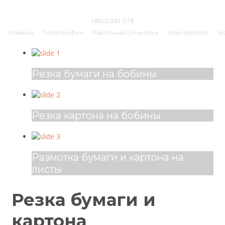
Типография "Рубикон"
(4852) 581-518
Главная
Типография
Картонная упаковка
Конструктор
К
Резка бумаги на бобины
Резка картона на бобины
Размотка бумаги и картона на
листы
Резка бумаги и
картона