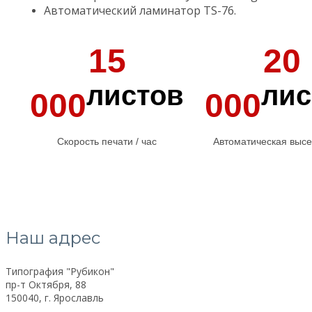
Автоматический ламинатор TS-76.
15
20
листов
лис
000
000
Скорость печати / час
Автоматическая высеч
Наш адрес
Типография "Рубикон"
пр-т Октября, 88
150040, г. Ярославль